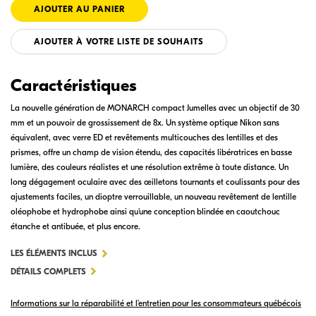
AJOUTER À VOTRE LISTE DE SOUHAITS
Caractéristiques
La nouvelle génération de MONARCH compact Jumelles avec un objectif de 30
mm et un pouvoir de grossissement de 8x. Un système optique Nikon sans
équivalent, avec verre ED et revêtements multicouches des lentilles et des
prismes, offre un champ de vision étendu, des capacités libératrices en basse
lumière, des couleurs réalistes et une résolution extrême à toute distance. Un
long dégagement oculaire avec des œilletons tournants et coulissants pour des
ajustements faciles, un dioptre verrouillable, un nouveau revêtement de lentille
oléophobe et hydrophobe ainsi qu'une conception blindée en caoutchouc
étanche et antibuée, et plus encore.
POUR
LES ÉLÉMENTS INCLUS
MONARCH
DÉTAILS COMPLETS
M7
Informations sur la réparabilité et l'entretien pour les consommateurs québécois
8X30